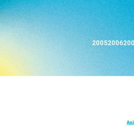
2005
2006
20
An