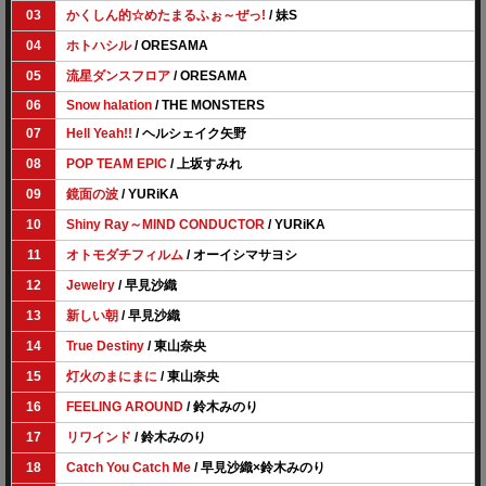
03
かくしん的☆めたまるふぉ～ぜっ!
/ 妹S
04
ホトハシル
/ ORESAMA
05
流星ダンスフロア
/ ORESAMA
06
Snow halation
/ THE MONSTERS
07
Hell Yeah!!
/ ヘルシェイク矢野
08
POP TEAM EPIC
/ 上坂すみれ
09
鏡面の波
/ YURiKA
10
Shiny Ray～MIND CONDUCTOR
/ YURiKA
11
オトモダチフィルム
/ オーイシマサヨシ
12
Jewelry
/ 早見沙織
13
新しい朝
/ 早見沙織
14
True Destiny
/ 東山奈央
15
灯火のまにまに
/ 東山奈央
16
FEELING AROUND
/ 鈴木みのり
17
リワインド
/ 鈴木みのり
18
Catch You Catch Me
/ 早見沙織×鈴木みのり