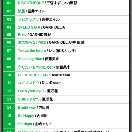
01
DISCOTHEQUE
/ 三森すずこ×内田彩
02
流星
/ 藍井エイル
03
ラピスラズリ
/ 藍井エイル
04
SPEED STAR
/ GARNiDELiA
05
Error
/ GARNiDELiA
06
君の知らない物語
/ GARNiDELiA×中島 愛
07
To see the future
/ レン(楠木ともり)
08
Shocking Blue
/ 伊藤美来
09
守りたいもののために
/ 伊藤美来
10
PLEASURE FLAG
/ DearDream
11
ユメノコドウ
/ DearDream
12
Open your eyes
/ 亜咲花
13
SHINY DAYS
/ 亜咲花
14
Bright way
/ 内田彩
15
So Happy
/ 内田彩
16
Starlight
/ 山崎エリイ