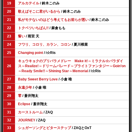
19
アルカテイル
/ 鈴木このみ
20
歌えばそこに君がいるから
/ 鈴木このみ
21
私がモテないのはどう考えてもお前らが悪い
/ 鈴木このみ
22
トクベツいちばん!!
/ 麻倉もも
23
誓い
/ 雨宮 天
24
フワリ、コロリ、カラン、コロン
/ 夏川椎菜
25
Changing point
/ i☆Ris
キュウキョクのプリパラメドレー Make it!～ミラクル☆パラダイ
26
ス～Realize!～ドリームパレード～ブライトファンタジー～Goin’on
～Ready Smile!!～Shining Star～Memorial
/ i☆Ris
27
Baby Sweet Berry Love
/ 小倉 唯
28
永遠少年
/ 小倉 唯
29
零
/ 蒼井翔太
30
Eclipse
/ 蒼井翔太
31
カーストルーム
/ ZAQ
32
JOURNEY
/ ZAQ
33
シュガーソングとビターステップ
/ ZAQとOxT