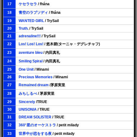
17
ケセラセラ
/ fhána
18
青空のラプソディ
/ fhána
19
WANTED GIRL
/ TrySail
20
Truth.
/ TrySail
21
adrenaline!!!
/ TrySail
22
Los! Los! Los!
/ 悠木碧(ターニャ・デグレチャフ)
23
aventure bleu
/ 内田真礼
24
Smiling Spiral
/ 内田真礼
25
One Unit
/ Minami
26
Precious Memories
/ Minami
27
Remained dream
/茅原実里
28
みちしるべ
/ 茅原実里
29
Sincerely
/TRUE
30
UNISONIA
/ TRUE
31
DREAM SOLISTER
/ TRUE
32
360°星のオーケストラ
/ petit milady
33
世界中が恋をする夜
/ petit milady