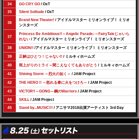
34
GO CRY GO
/ OxT
35
Silent Solitude
/ OxT
Brand New Theater!
/ アイドルマスター ミリオンライブ！ ミリオ
36
ンスターズ
Princess Be Ambitious!!～Angelic Parade♪～FairyTaleじゃいら
37
れない
/ アイドルマスター ミリオンライブ！ ミリオンスターズ
38
UNION!!
/アイドルマスター ミリオンライブ！ ミリオンスターズ
39
正解はひとつ！じゃない!!
/ ミルキィホームズ
40
雨上がりのミライ～聞こえなくてもありがとう
/ ミルキィホームズ
41
Shining Storm ～烈火の如く～
/ JAM Project
42
THE HERO !! ～怒れる拳に火をつけろ～
/ JAM Project
43
VICTORY～GONG～鋼のWarriors
/ JAM Project
44
SKILL
/ JAM Project
45
Stand by...MUSIC!!!
/ アニサマ2018出演アーティスト 3rd Day