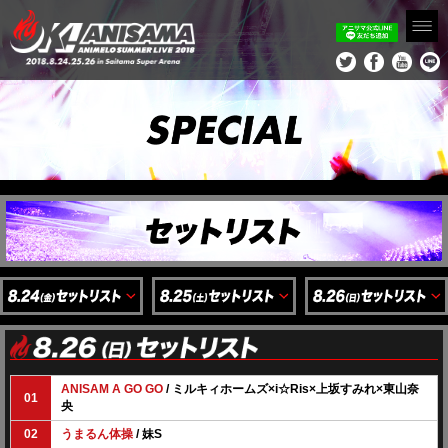
ANISAM A GO GO
/ ミルキィホームズ×i☆Ris×上坂すみれ×東山奈
01
央
02
うまるん体操
/ 妹S