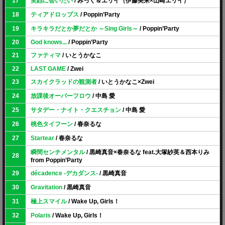
17
笑顔に会いたい
/ みっく＆エリイ（伊藤美来×山崎エリイ）
18
ティアドロップス
/ Poppin’Party
19
キラキラだとか夢だとか ～Sing Girls～
/ Poppin’Party
20
God knows...
/ Poppin’Party
21
ファティマ
/ いとうかなこ
22
LAST GAME
/ Zwei
23
スカイクラッドの観測者
/ いとうかなこ×Zwei
24
放課後オーバーフロウ
/ 中島 愛
25
サタデー・ナイト・クエスチョン
/ 中島 愛
26
桃色タイフーン
/ 春奈るな
27
Startear
/ 春奈るな
瞬間センチメンタル
/ 黒崎真音×春奈るな feat.大塚紗英＆西本りみ
28
from Poppin’Party
29
décadence -デカダンス-
/ 黒崎真音
30
Gravitation
/ 黒崎真音
31
極上スマイル
/ Wake Up, Girls！
32
Polaris
/ Wake Up, Girls！