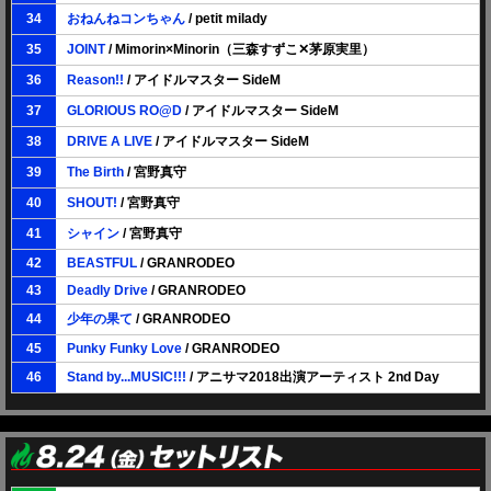
34
おねんねコンちゃん
/ petit milady
35
JOINT
/ Mimorin×Minorin（三森すずこ✕茅原実里）
36
Reason!!
/ アイドルマスター SideM
37
GLORIOUS RO@D
/ アイドルマスター SideM
38
DRIVE A LIVE
/ アイドルマスター SideM
39
The Birth
/ 宮野真守
40
SHOUT!
/ 宮野真守
41
シャイン
/ 宮野真守
42
BEASTFUL
/ GRANRODEO
43
Deadly Drive
/ GRANRODEO
44
少年の果て
/ GRANRODEO
45
Punky Funky Love
/ GRANRODEO
46
Stand by...MUSIC!!!
/ アニサマ2018出演アーティスト 2nd Day