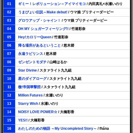
01
ギミー！レボリューション～アイマイモコ
/ 内田真礼×水瀬いのり
02
うまぴょい伝説～Make debut!
/ ウマ娘 プリティーダービー
03
グロウアップ・シャイン！
/ ウマ娘 プリティーダービー
04
OH MY シュガーフィーリング!!
/ 竹達彩奈
05
Hey!カロリーQueen
/ 竹達彩奈
06
帰る場所があるということ
/ 悠木碧
07
永遠ラビリンス
/ 悠木碧
08
ゼンゼントモダチ
/ 山崎はるか
09
Star Divine
/ スタァライト九九組
10
星のダイアローグ
/ スタァライト九九組
11
檄!帝国華撃団
/ スタァライト九九組
12
Million Futures
/ 水瀬いのり
13
Starry Wish
/ 水瀬いのり
14
NOISY LOVE POWER☆
/ 大橋彩香
15
YES!!
/ 大橋彩香
16
わたしのための物語 ～My Uncompleted Story～
/ fhána