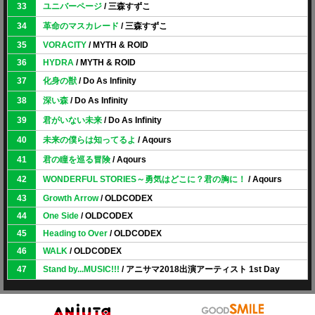
33
ユニバーページ
/ 三森すずこ
34
革命のマスカレード
/ 三森すずこ
35
VORACITY
/ MYTH & ROID
36
HYDRA
/ MYTH & ROID
37
化身の獣
/ Do As Infinity
38
深い森
/ Do As Infinity
39
君がいない未来
/ Do As Infinity
40
未来の僕らは知ってるよ
/ Aqours
41
君の瞳を巡る冒険
/ Aqours
42
WONDERFUL STORIES～勇気はどこに？君の胸に！
/ Aqours
43
Growth Arrow
/ OLDCODEX
44
One Side
/ OLDCODEX
45
Heading to Over
/ OLDCODEX
46
WALK
/ OLDCODEX
47
Stand by...MUSIC!!!
/ アニサマ2018出演アーティスト 1st Day