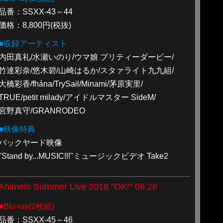
品番：SSXX-43～44
価格：8,800円(税抜)
■収録アーティスト
内田真礼/水瀬いのり/ウマ娘 プリティーダービー/
竹達彩奈/悠木碧/山崎はるか/スタァライト九九組/
大橋彩香/fhána/TrySail/Minami/茅原実里/
TRUE/petit milady/アイドルマスター SideM/
宮野真守/GRANRODEO
■映像特典
バックヤード映像
"Stand by...MUSIC!!!"ミュージックビデオ Take2
Animelo Summer Live 2018 "OK!" 08.26
■Blu-ray(2枚組)
品番：SSXX-45～46