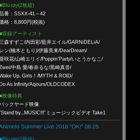
■Blu-ray(2枚組)
品番：SSXX-41～42
価格：8,800円(税抜)
■収録アーティスト
三森すずこ/内田彩/藍井エイル/GARNiDELiA/
レン(楠木ともり)/伊藤美来/DearDream/
亜咲花/山崎エリイ/Poppin’Party/いとうかなこ/
Zwei/中島 愛/春奈るな/黒崎真音/
Wake Up, Girls！/MYTH & ROID/
Do As Infinity/Aqours/OLDCODEX
■映像特典
バックヤード映像
"Stand by...MUSIC!!!"ミュージックビデオ Take1
Animelo Summer Live 2018 "OK!" 08.25
■Blu-ray(2枚組)