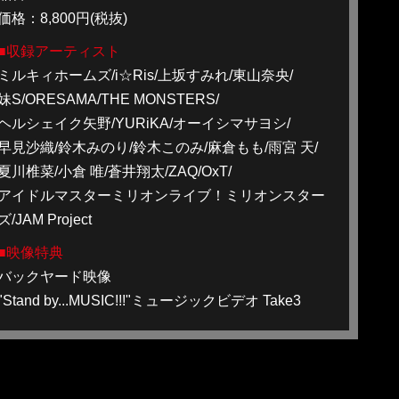
価格：8,800円(税抜)
■収録アーティスト
ミルキィホームズ/i☆Ris/上坂すみれ/東山奈央/
妹S/ORESAMA/THE MONSTERS/
ヘルシェイク矢野/YURiKA/オーイシマサヨシ/
早見沙織/鈴木みのり/鈴木このみ/麻倉もも/雨宮 天/
夏川椎菜/小倉 唯/蒼井翔太/ZAQ/OxT/
アイドルマスターミリオンライブ！ミリオンスター
ズ/JAM Project
■映像特典
バックヤード映像
"Stand by...MUSIC!!!"ミュージックビデオ Take3