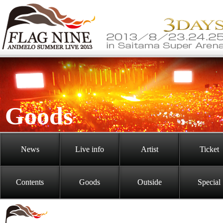
Goods
News
Live info
Artist
Ticket
Contents
Goods
Outside
Special