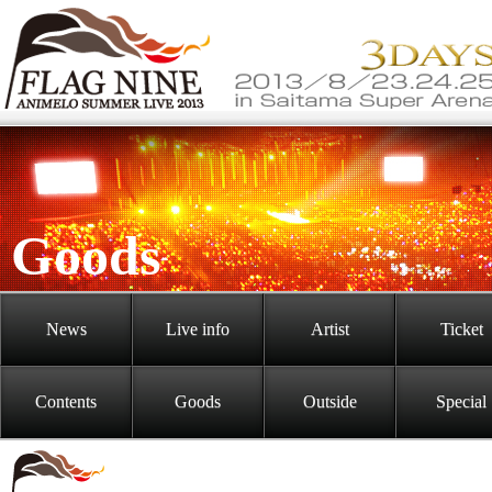
Goods
News
Live info
Artist
Ticket
Contents
Goods
Outside
Special