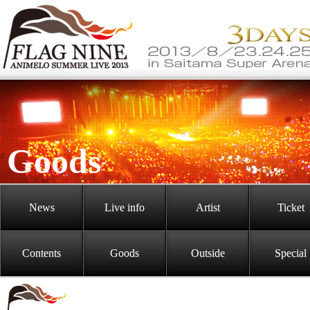
Goods
News
Live info
Artist
Ticket
Contents
Goods
Outside
Special