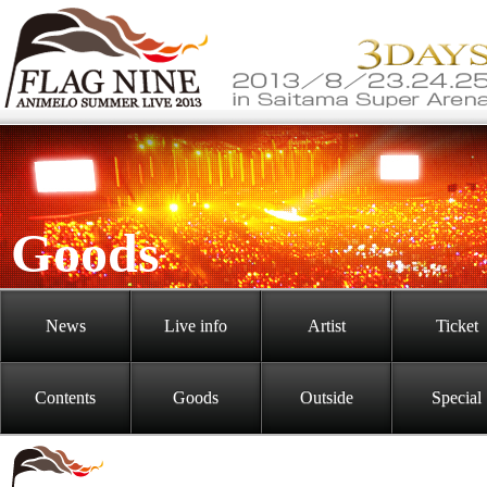
Goods
News
Live info
Artist
Ticket
Contents
Goods
Outside
Special