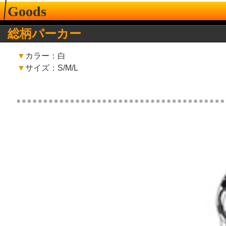
Goods
総柄パーカー
▼
カラー：白
▼
サイズ：S/M/L