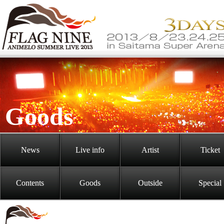
Goods
News
Live info
Artist
Ticket
Contents
Goods
Outside
Special