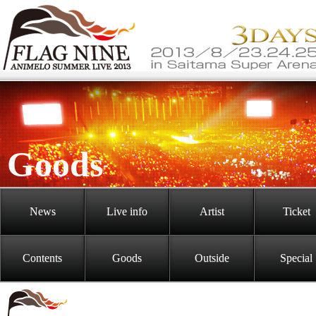
Goods
News
Live info
Artist
Ticket
Contents
Goods
Outside
Special