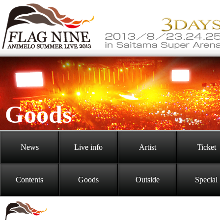
Goods
News
Live info
Artist
Ticket
Contents
Goods
Outside
Special