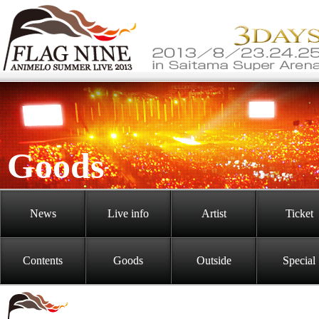
Goods
News
Live info
Artist
Ticket
Contents
Goods
Outside
Special