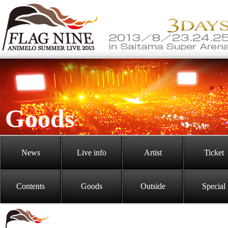
Goods
News
Live info
Artist
Ticket
Contents
Goods
Outside
Special