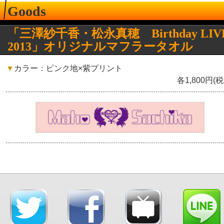
Goods
「三澤紗千香・松永真穂 Birthday LIV
2013」オリジナルマフラータオル
▼
カラー：ピンク地×紫プリント
各1,800円(税