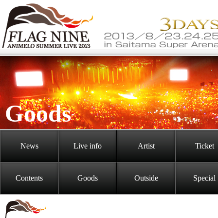
Goods
News
Live info
Artist
Ticket
Contents
Goods
Outside
Special