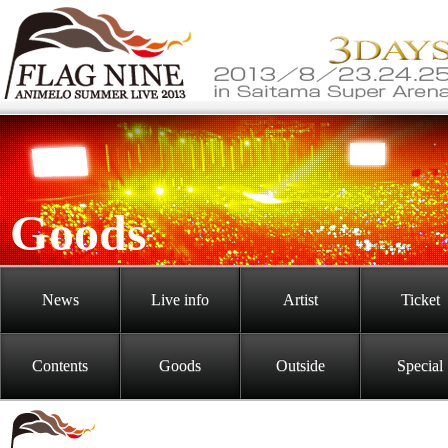
Goods
News
Live info
Artist
Ticket
Contents
Goods
Outside
Special