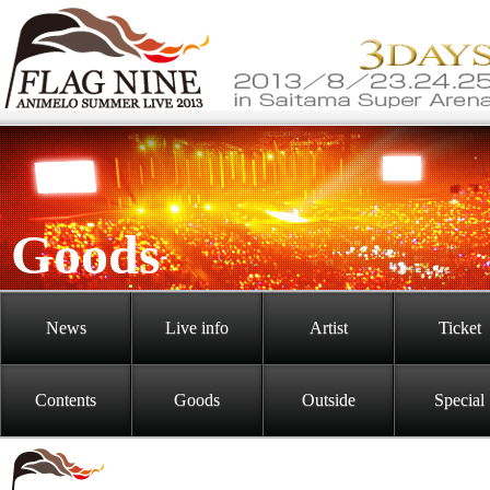
Goods
News
Live info
Artist
Ticket
Contents
Goods
Outside
Special