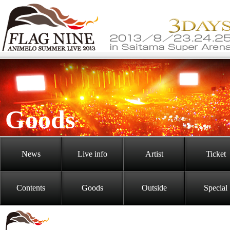
Goods
News
Live info
Artist
Ticket
Contents
Goods
Outside
Special