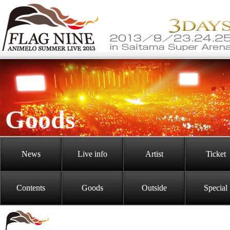
Goods
News
Live info
Artist
Ticket
Contents
Goods
Outside
Special