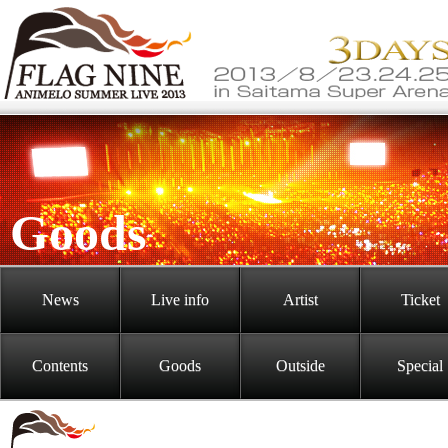
Goods
News
Live info
Artist
Ticket
Contents
Goods
Outside
Special