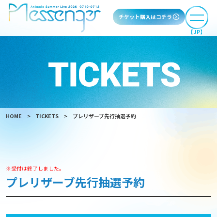
チケット購入はコチラ
【JP】
HOME
TICKETS
プレリザーブ先行抽選予約
※受付は終了しました。
プレリザーブ先行抽選予約