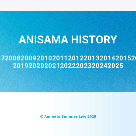
ANISAMA HISTORY
07
2008
2009
2010
2011
2012
2013
2014
2015
2
2019
2020
2021
2022
2023
2024
2025
© Animelo Summer Live 2026